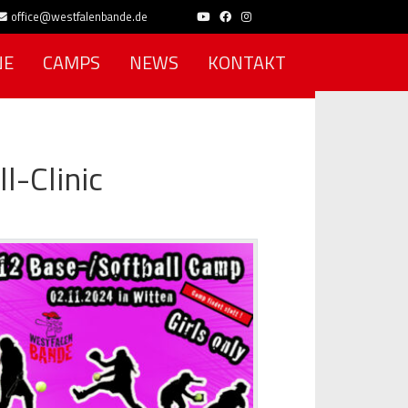
office@westfalenbande.de
NE
CAMPS
NEWS
KONTAKT
l-Clinic