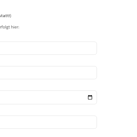
tatt!
)
folgt hier: