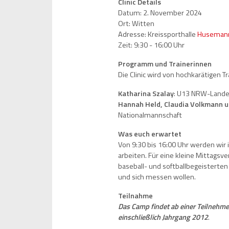
Clinic Details
Datum: 2. November 2024
Ort: Witten
Adresse: Kreissporthalle
Husemann
Zeit: 9:30 - 16:00 Uhr
Programm und Trainerinnen
Die Clinic wird von hochkarätigen Tr
Katharina Szalay
: U13 NRW-Landes
Hannah Held, Claudia Volkmann u
Nationalmannschaft
Was euch erwartet
Von 9:30 bis 16:00 Uhr werden wir i
arbeiten. Für eine kleine Mittagsver
baseball- und softballbegeisterten
und sich messen wollen.
Teilnahme
Das Camp findet ab einer Teilnehme
einschließlich Jahrgang 2012
.