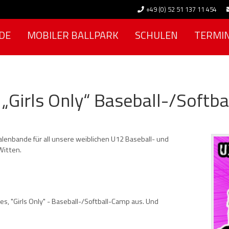
+49 (0) 52 51 137 11 454
DE
MOBILER BALLPARK
SCHULEN
TERMI
„Girls Only“ Baseball-/Softbal
lenbande für all unsere weiblichen U12 Baseball- und
Witten.
es, "Girls Only" - Baseball-/Softball-Camp aus. Und