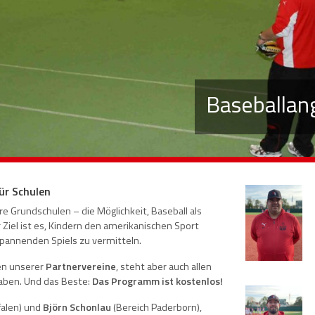
Baseballan
ür Schulen
e Grundschulen – die Möglichkeit, Baseball als
Ziel ist es, Kindern den amerikanischen Sport
pannenden Spiels zu vermitteln.
len unserer
Partnervereine
, steht aber auch allen
haben. Und das Beste:
Das Programm ist kostenlos!
falen) und
Björn Schonlau
(Bereich Paderborn),