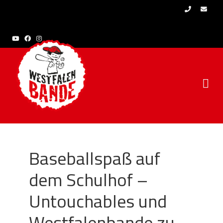
Skip to content
Baseballspaß auf
dem Schulhof –
Untouchables und
Westfalenbande zu