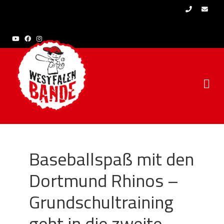
Skip to content
Baseballspaß mit den
Dortmund Rhinos –
Grundschultraining
geht in die zweite