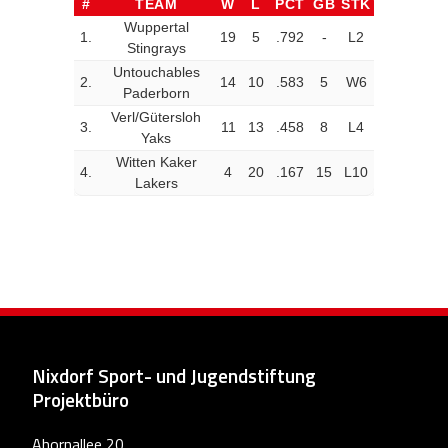
#
TEAM
W
L
PCT
GB
STK
Wuppertal
1.
19
5
.792
-
L2
Stingrays
Untouchables
2.
14
10
.583
5
W6
Paderborn
Verl/Gütersloh
3.
11
13
.458
8
L4
Yaks
Witten Kaker
4.
4
20
.167
15
L10
Lakers
Nixdorf Sport- und Jugendstiftung
Projektbüro
Ahornallee 20