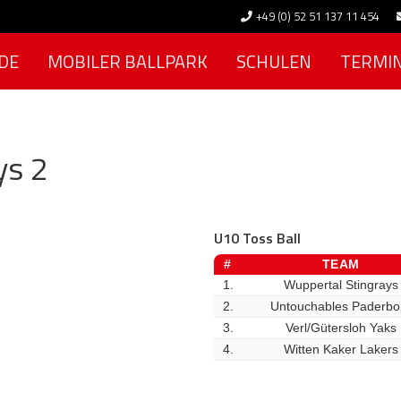
+49 (0) 52 51 137 11 454
DE
MOBILER BALLPARK
SCHULEN
TERMI
ys 2
U10 Toss Ball
#
TEAM
1.
Wuppertal Stingrays
2.
Untouchables Paderbo
3.
Verl/Gütersloh Yaks
4.
Witten Kaker Lakers