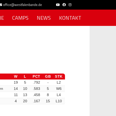
office@westfalenbande.de
NE
CAMPS
NEWS
KONTAKT
W
L
PCT
GB
STK
19
5
.792
-
L2
rn
14
10
.583
5
W6
11
13
.458
8
L4
4
20
.167
15
L10