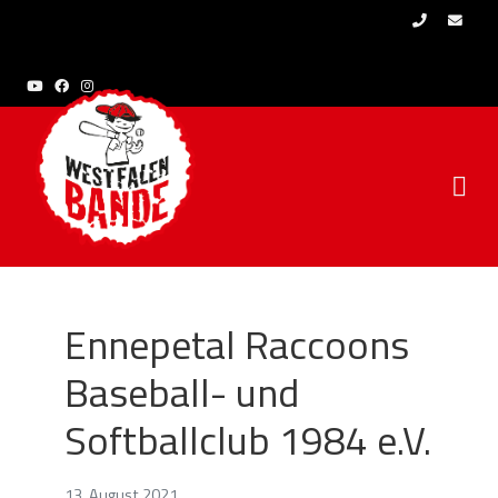
Skip to content
Ennepetal Raccoons
Baseball- und
Softballclub 1984 e.V.
13. August 2021