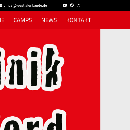
office@westfalenbande.de
NE
CAMPS
NEWS
KONTAKT