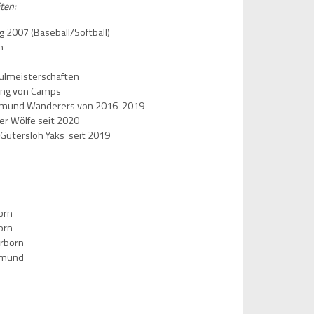
ten:
g 2007 (Baseball/Softball)
n
ulmeisterschaften
ung von Camps
rtmund Wanderers von 2016-2019
er Wölfe seit 2020
/Gütersloh Yaks seit 2019
orn
orn
erborn
rtmund