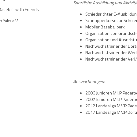
Sportliche Ausbildung und Aktivitä
ball with Friends
Schiedsrichter C-Ausbildun
Schnupperkurse für Schule
 Yaks e.V
Mobiler Baseballpark
Organisation von Grundsch
Organisation und Ausricht
Nachwuchstrainer der Do
Nachwuchstrainer der Werl
Nachwuchstrainer der Verl
Auszeichnungen:
2006 Junioren M.I.P Paderb
2007 Junioren M.I.P Paderb
2012 Landesliga M.V.P Pad
2017 Landesliga M.V.P Do