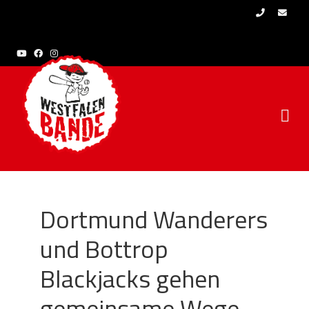
Skip to content
Dortmund Wanderers
und Bottrop
Blackjacks gehen
gemeinsame Wege