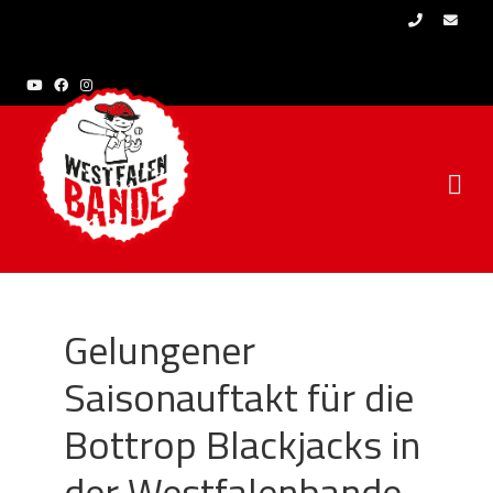
Skip to content
Gelungener
Saisonauftakt für die
Bottrop Blackjacks in
der Westfalenbande-