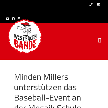
Skip to content
Minden Millers
unterstützen das
Baseball-Event an
der Mosaik Schule