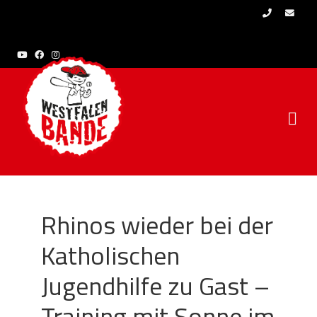
Skip to content
Rhinos wieder bei der
Katholischen
Jugendhilfe zu Gast –
Training mit Sonne im