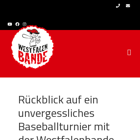
Skip to content
Rückblick auf ein
unvergessliches
Baseballturnier mit
der Westfalenbande