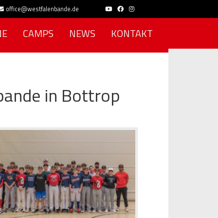
office@westfalenbande.de
NE
CAMPS
NEWS
KONTAKT
nbande in Bottrop