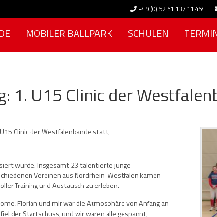
+49 (0) 52 51 137 11 454
DE
MOBILER BALLPARK
SCHULEN
TERMI
ing: 1. U15 Clinic der Westfale
 U15 Clinic der Westfalenbande statt,
siert wurde. Insgesamt 23 talentierte junge
erschiedenen Vereinen aus Nordrhein-Westfalen kamen
ler Training und Austausch zu erleben.
rome, Florian und mir war die Atmosphäre von Anfang an
fiel der Startschuss, und wir waren alle gespannt,