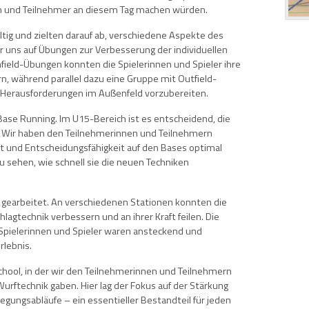
en und Teilnehmer an diesem Tag machen würden.
ältig und zielten darauf ab, verschiedene Aspekte des
r uns auf Übungen zur Verbesserung der individuellen
Infield-Übungen konnten die Spielerinnen und Spieler ihre
rn, während parallel dazu eine Gruppe mit Outfield-
e Herausforderungen im Außenfeld vorzubereiten.
Base Running. Im U15-Bereich ist es entscheidend, die
. Wir haben den Teilnehmerinnen und Teilnehmern
it und Entscheidungsfähigkeit auf den Bases optimal
 sehen, wie schnell sie die neuen Techniken
g gearbeitet. An verschiedenen Stationen konnten die
lagtechnik verbessern und an ihrer Kraft feilen. Die
pielerinnen und Spieler waren ansteckend und
rlebnis.
School, in der wir den Teilnehmerinnen und Teilnehmern
Wurftechnik gaben. Hier lag der Fokus auf der Stärkung
gungsabläufe – ein essentieller Bestandteil für jeden