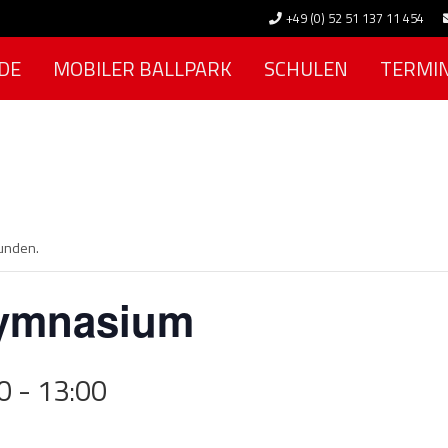
+49 (0) 52 51 137 11 454
DE
MOBILER BALLPARK
SCHULEN
TERMI
funden.
Gymnasium
0
-
13:00