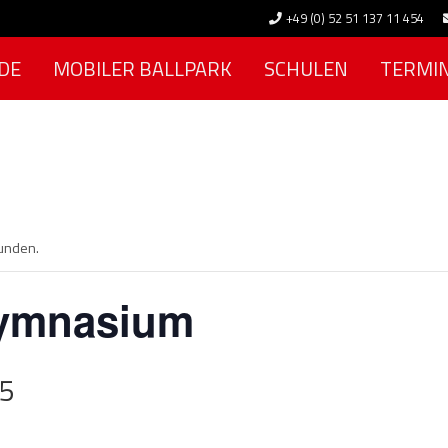
+49 (0) 52 51 137 11 454
DE
MOBILER BALLPARK
SCHULEN
TERMI
funden.
Gymnasium
15