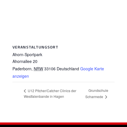
VERANSTALTUNGSORT
Ahorn-Sportpark
Ahornallee 20
Paderborn
,
NRW
33106
Deutschland
Google Karte
anzeigen
Grundschule
U12 Pitcher/Catcher Clinics der
Westfalenbande in Hagen
Scharmede