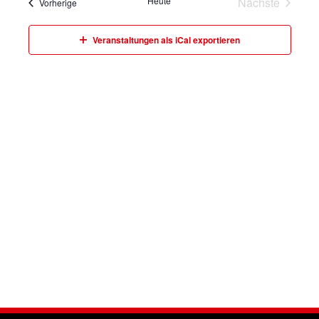
und
Heute
Nächste
Veranstaltungen
Vorherige
Veranstalt
Ansichte
Veranstaltungen als iCal exportieren
Navigati