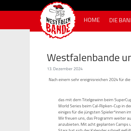
Skip to content
HOME
DIE BAN
Westfalenbande u
13. Dezember 2024
Nach einem sehr ereignisreichen 2024 für die
das mit dem Titelgewinn beim SuperCup 
World Series beim Cal-Ripken-Cup in de
einiges für die jüngsten Spieler*innen i
Wir freuen uns, das Programm weiter a
anzubieten. Mit acht geplanten Camps 
Stars hat sich der Kalender schnell gefüll