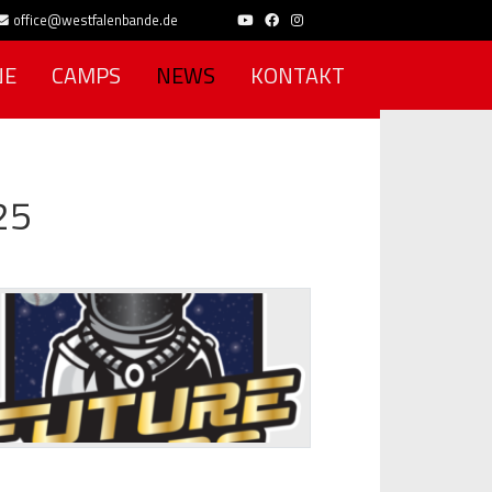
office@westfalenbande.de
NE
CAMPS
NEWS
KONTAKT
25