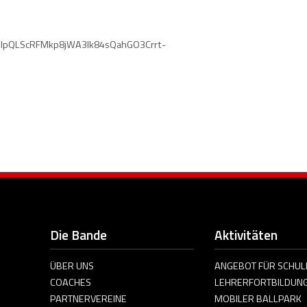
1FAIpQLScRFMkp8jWA3lk84sQahGO3Crrt-
Die Bande
Aktivitäten
ÜBER UNS
ANGEBOT FÜR SCHUL
COACHES
LEHRERFORTBILDUN
PARTNERVEREINE
MOBILER BALLPARK