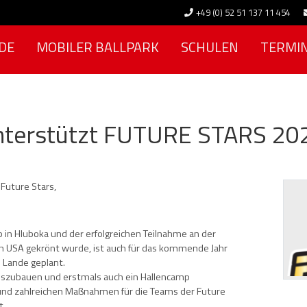
+49 (0) 52 51 137 11 454
DE
MOBILER BALLPARK
SCHULEN
TERMI
nterstützt FUTURE STARS 20
 Future Stars,
in Hluboka und der erfolgreichen Teilnahme an der
n USA gekrönt wurde, ist auch für das kommende Jahr
m Lande geplant.
uszubauen und erstmals auch ein Hallencamp
und zahlreichen Maßnahmen für die Teams der Future
t.